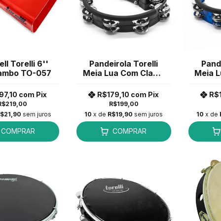
l Torelli 6''
Pandeirola Torelli
Pande
ambo TO-057
Meia Lua Com Clamp
Meia 
Preta TP-323 PR
Az
97,10
com
Pix
R$179,10
com
Pix
R$
R$219,00
R$199,00
$21,90
sem juros
10
x de
R$19,90
sem juros
10
x de
COMPRAR
COMPRAR