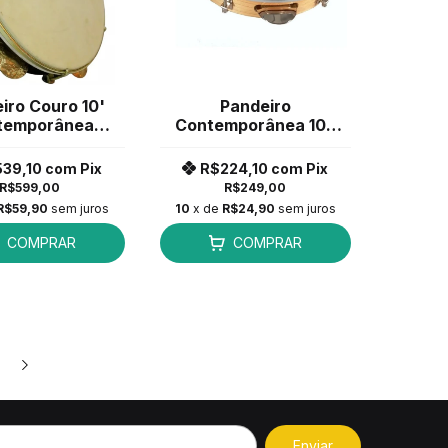
iro Couro 10'
Pandeiro
temporânea
Contemporânea 10"
thieria Léo
Light 20LT Madeirado
igues 27CLL
Pele Couro
539,10
com
Pix
R$224,10
com
Pix
R$599,00
R$249,00
R$59,90
sem juros
10
x de
R$24,90
sem juros
COMPRAR
COMPRAR