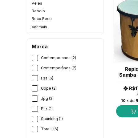
Peles
Rebolo
Reco Reco
Ver mais
Marca
Contemporanea (2)
Contemporânea (7)
Repi
Samba 
Fsa (6)
Verni
9
R$1
Gope (2)
Jpg (2)
10
x de
R
Phx (1)
Spanking (1)
Torelli (6)