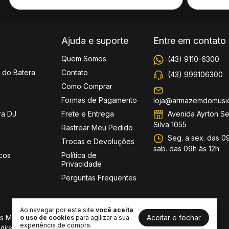
Ajuda e suporte
Entre em contato
Quem Somos
(43) 9110-6300
 do Batera
Contato
(43) 999106300
Como Comprar
Formas de Pagamento
loja@armazemdomusic
Avenida Ayrton S
ra DJ
Frete e Entrega
Silva 1055
Rastrear Meu Pedido
Seg. a sex. das 09
Trocas e Devoluções
sab. das 09h às 12h
cos
Política de
Privacidade
Perguntas Frequentes
Ao navegar por este site
você aceita
Aceitar e fechar
s Musicais
o uso de cookies
para agilizar a sua
experiência de compra.
ireitos reservados.