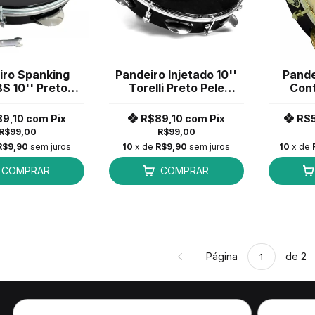
iro Spanking
Pandeiro Injetado 10''
Pande
S 10'' Preto
Torelli Preto Pele
Con
ele Preta
Preta TP-301
Lu
Rodr
89,10
com
Pix
R$89,10
com
Pix
R$
R$99,00
R$99,00
R$9,90
sem juros
10
x de
R$9,90
sem juros
10
x de
COMPRAR
COMPRAR
Página
de 2