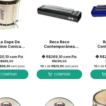
ca Gope De
Reco Reco
R
inio Conica
Contemporânea
Con
CMX09" 9
alumínio 3 molas
Alumin
inações
Preto 95CLPT *
20,10
com
Pix
R$269,10
com
Pix
R$
2809CC *
R$689,00
R$299,00
$68,90
sem juros
10
x de
R$29,90
sem juros
10
x de
COMPRAR
COMPRAR