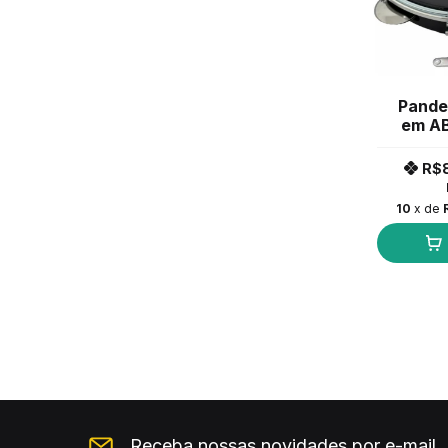
Pande
em AB
P
R$
10
x de
Receba nossas novidades por e-mail