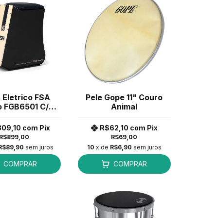
 Eletrico FSA
Pele Gope 11" Couro
o FGB6501 C/
Animal
tação Dupla
Preto *
809,10
com
Pix
R$62,10
com
Pix
R$899,00
R$69,00
R$89,90
sem juros
10
x de
R$6,90
sem juros
COMPRAR
COMPRAR