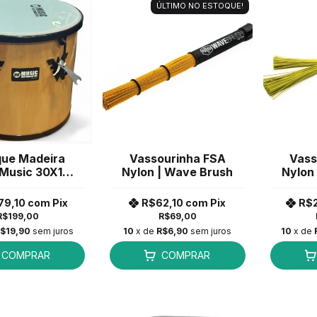
ÚLTIMO NO ESTOQUE!
que Madeira
Vassourinha FSA
Vass
Music 30X12''
Nylon | Wave Brush
Nylon 
z Aro Preto
09MM MA
79,10
com
Pix
R$62,10
com
Pix
R$
R$199,00
R$69,00
$19,90
sem juros
10
x de
R$6,90
sem juros
10
x de
COMPRAR
COMPRAR