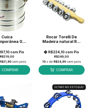
Cuíca
Rocar Torelli De
mporânea 06"
Madeira natural RR-
115LT Aluminio
010
ele Couro
197,10
com
Pix
R$224,10
com
Pix
R$219,00
R$249,00
R$21,90
sem juros
10
x de
R$24,90
sem juros
COMPRAR
COMPRAR
ÚLTIMO NO ESTOQUE!