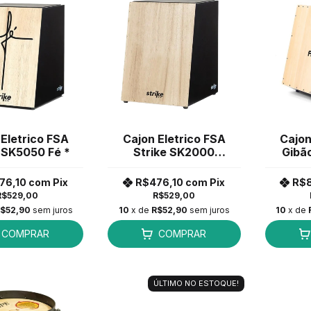
Eletrico FSA
Cajon Eletrico FSA
Cajon
 SK5050 Fé *
Strike SK2000
Gibã
Natural *
Cap
76,10
com
Pix
R$476,10
com
Pix
R$
R$529,00
R$529,00
$52,90
sem juros
10
x de
R$52,90
sem juros
10
x de
COMPRAR
COMPRAR
ÚLTIMO NO ESTOQUE!