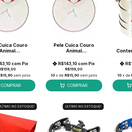
Cuica Couro
Pele Cuica Couro
Animal
Animal
Conte
mporânea 8"
Contemporânea 6
Light 
egadas C/
Polegadas C/
P
43,10
com
Pix
R$143,10
com
Pix
R$
Gambito
Gambito
R$159,00
R$159,00
$15,90
sem juros
10
x de
R$15,90
sem juros
10
x de
COMPRAR
COMPRAR
ÚLTIMO NO ESTOQUE!
ÚLTIMO NO ESTOQUE!