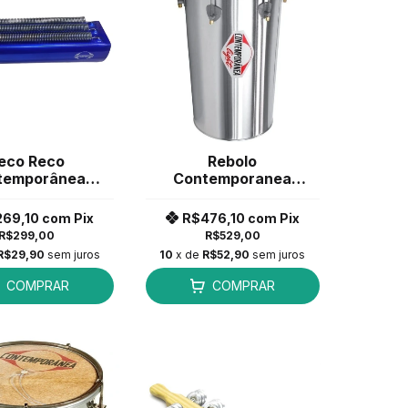
eco Reco
Rebolo
temporânea
Contemporanea
io 3 Molas Azul
11x50 Conico Pele
95CL *
Napa Aluminio 1225LT
269,10
com
Pix
R$476,10
com
Pix
R$299,00
R$529,00
R$29,90
sem juros
10
x de
R$52,90
sem juros
COMPRAR
COMPRAR