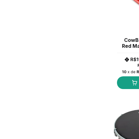
CowBel
Red M
R$1
10
x de
R