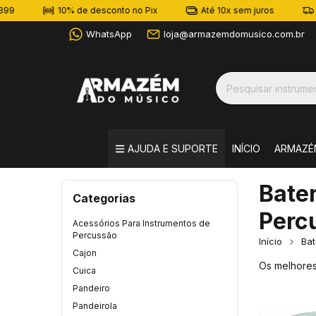
10% de desconto no Pix
Até 10x sem juros
Frete
WhatsApp
loja@armazemdomusico.com.br
AJUDA E SUPORTE
INÍCIO
ARMAZÉ
Bater
Categorias
Perc
Acessórios Para Instrumentos de
Percussão
Início
Bat
Cajon
Os melhores
Cuica
Pandeiro
Pandeirola