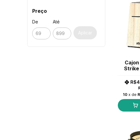
Preço
De
Até
Aplicar
Cajon 
Strike
R$4
10
x de
R