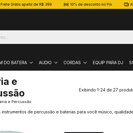
 Grátis apartir de R$ 399
10% de desconto no Pix
Até 10x
M DO BATERA
AUDIO
CORDAS
EQUIP PARA DJ
S
ia e
ussão
Exibindo 1-24 de 27 produt
eria e Percussão
 instrumentos de percussão e baterias para você músico, qualidad