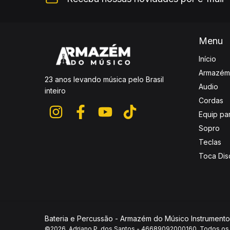
Menu
Início
Armazém
23 anos levando música pelo Brasil
Audio
inteiro
Cordas
Equip pa
Sopro
Teclas
Toca Dis
Bateria e Percussão
- Armazém do Músico Instrumento
©2026. Adriano P. dos Santos - 46689092000160. Todos os d