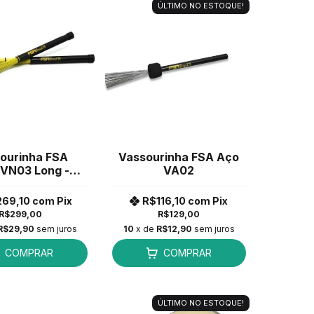
ÚLTIMO NO ESTOQUE!
ourinha FSA
Vassourinha FSA Aço
VN03 Long - (
VA02
PAR )
269,10
com
Pix
R$116,10
com
Pix
R$299,00
R$129,00
R$29,90
sem juros
10
x de
R$12,90
sem juros
COMPRAR
COMPRAR
ÚLTIMO NO ESTOQUE!