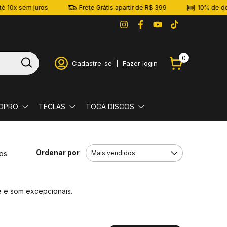
 sem juros
Frete Grátis apartir de R$ 399
10% de descont
0
Cadastre-se
|
Fazer login
OPRO
TECLAS
TOCA DISCOS
Ordenar por
os
e e som excepcionais.