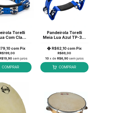
irola Torelli
Pandeirola Torelli
Lua Com Clamp
Meia Lua Azul TP-315
ul TP-323
AZ
179,10
com
Pix
R$62,10
com
Pix
R$199,00
R$69,00
R$19,90
sem juros
10
x de
R$6,90
sem juros
COMPRAR
COMPRAR