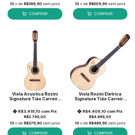
10
x de
R$369,90
sem juros
10
x de
R$509,90
sem juros
COMPRAR
COMPRAR
Viola Acustica Rozini
Viola Rozini Eletrica
Signature Tião Carreiro
Signature Tião Carreiro
Rozini STD Natural
Captação Fishman
Presys +
R$3.419,10
com
Pix
R$4.409,10
com
Pix
R$3.799,00
R$4.899,00
10
x de
R$379,90
sem juros
10
x de
R$489,90
sem juros
COMPRAR
COMPRAR