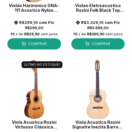
Violão Harmonics GNA-
Violao Eletroacustico
111 Acústico Nylon
Rozini Folk Black Top
Natural
RX335 EQ.F.M
R$269,10
com
Pix
R$3.329,10
com
Pix
R$299,00
R$3.699,00
10
x de
R$29,90
sem juros
10
x de
R$369,90
sem juros
COMPRAR
COMPRAR
ÚLTIMO NO ESTOQUE!
Viola Acustica Rozini
Viola Acustica Rozini
Virtuoso Clássica
Signatre Inezita Barroso
RV230.AC.N.SS com
RV192.AC.N.IB