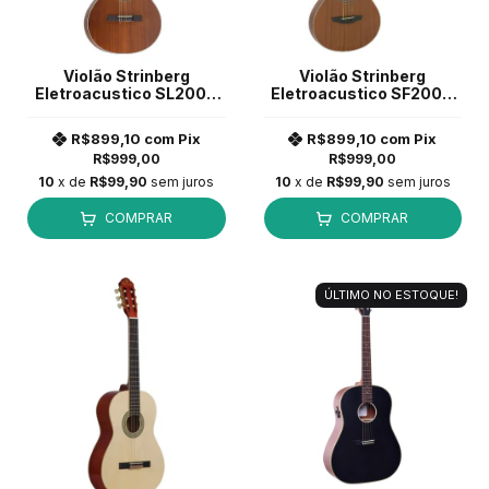
Violão Strinberg
Violão Strinberg
Eletroacustico SL200C
Eletroacustico SF200C
Nylon Flat Mahogany
Flat Mahogany Satin *
Satin *
R$899,10
com
Pix
R$899,10
com
Pix
R$999,00
R$999,00
10
x de
R$99,90
sem juros
10
x de
R$99,90
sem juros
COMPRAR
COMPRAR
ÚLTIMO NO ESTOQUE!