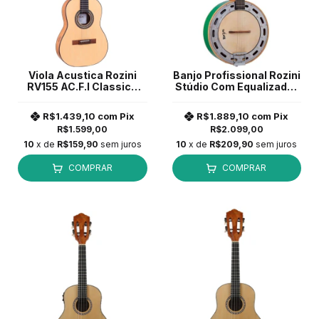
Viola Acustica Rozini
Banjo Profissional Rozini
RV155 AC.F.I Classica
Stúdio Com Equalizador
Natural Fosco Imbuia
Rj11 Verde *
R$1.439,10
com
Pix
R$1.889,10
com
Pix
R$1.599,00
R$2.099,00
10
x de
R$159,90
sem juros
10
x de
R$209,90
sem juros
COMPRAR
COMPRAR