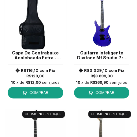
Capa De Contrabaixo
Guitarra Inteligente
Acolchoada Extra -
Divitone Mf Studio Pro
Nylon 600
DSG10 Neon Purple com
Bag
R$116,10
com
Pix
R$3.329,10
com
Pix
R$129,00
R$3.699,00
10
x de
R$12,90
sem juros
10
x de
R$369,90
sem juros
COMPRAR
COMPRAR
ÚLTIMO NO ESTOQUE!
ÚLTIMO NO ESTOQUE!