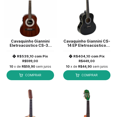
Cavaquinho Giannini
Cavaquinho Giannini CS-
Eletroacústico CS-34
14 EP Eletroacústico
SLS EQ (Sapele Satin)*
Preto
R$539,10
com
Pix
R$404,10
com
Pix
R$599,00
R$449,00
10
x de
R$59,90
sem juros
10
x de
R$44,90
sem juros
COMPRAR
COMPRAR