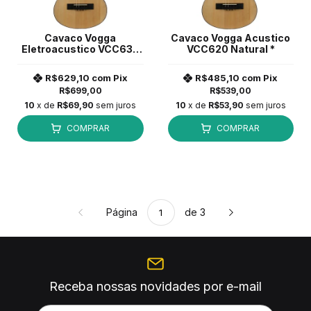
Cavaco Vogga
Cavaco Vogga Acustico
Eletroacustico VCC630
VCC620 Natural *
Natural *
R$629,10
com
Pix
R$485,10
com
Pix
R$699,00
R$539,00
10
x de
R$69,90
sem juros
10
x de
R$53,90
sem juros
COMPRAR
COMPRAR
Página
de 3
Receba nossas novidades por e-mail