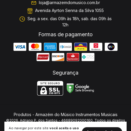
loja@armazemdomusico.com.br
Avenida Ayrton Senna da Silva 1055
Seg. a sex. das 09h às 18h, sab. das 09h às
12h
Formas de pagamento
Segurança
Produtos
- Armazém do Músico Instrumentos Musicais
©2026. Adriano P. dos Santos - 46689092000160. Todos os direitos
reservados.
Ao navegar por este site
você aceita o uso