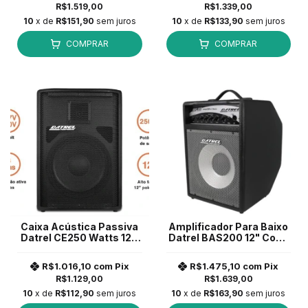
R$1.519,00
R$1.339,00
10
x de
R$151,90
sem juros
10
x de
R$133,90
sem juros
COMPRAR
COMPRAR
Caixa Acústica Passiva
Amplificador Para Baixo
Datrel CE250 Watts 12''
Datrel BAS200 12" Cone
Preto
Alumínio Preto *
R$1.016,10
com
Pix
R$1.475,10
com
Pix
R$1.129,00
R$1.639,00
10
x de
R$112,90
sem juros
10
x de
R$163,90
sem juros