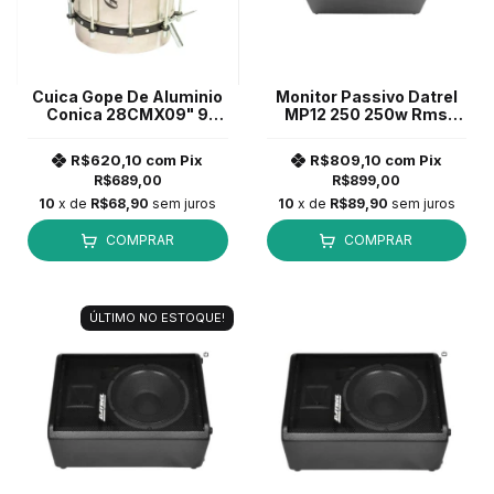
Cuica Gope De Aluminio
Monitor Passivo Datrel
Conica 28CMX09" 9
MP12 250 250w Rms
Ainações BAL2809CC *
POP Preto
R$620,10
com
Pix
R$809,10
com
Pix
R$689,00
R$899,00
10
x de
R$68,90
sem juros
10
x de
R$89,90
sem juros
COMPRAR
COMPRAR
ÚLTIMO NO ESTOQUE!