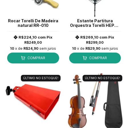
Rocar Torelli De Madeira
Estante Partitura
natural RR-010
Orquestra Torelli HEP30
Madeira MDF 6mm
R$224,10
com
Pix
R$269,10
com
Pix
R$249,00
R$299,00
10
x de
R$24,90
sem juros
10
x de
R$29,90
sem juros
COMPRAR
COMPRAR
ÚLTIMO NO ESTOQUE!
ÚLTIMO NO ESTOQUE!