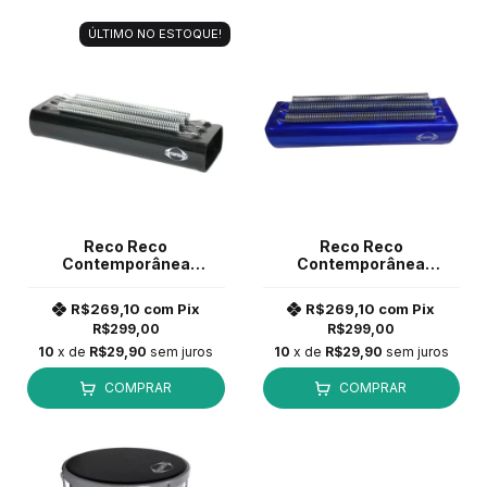
ÚLTIMO NO ESTOQUE!
Reco Reco
Reco Reco
Contemporânea
Contemporânea
alumínio 3 molas Preto
Aluminio 3 Molas Azul
95CLPT *
95CL *
R$269,10
com
Pix
R$269,10
com
Pix
R$299,00
R$299,00
10
x de
R$29,90
sem juros
10
x de
R$29,90
sem juros
COMPRAR
COMPRAR