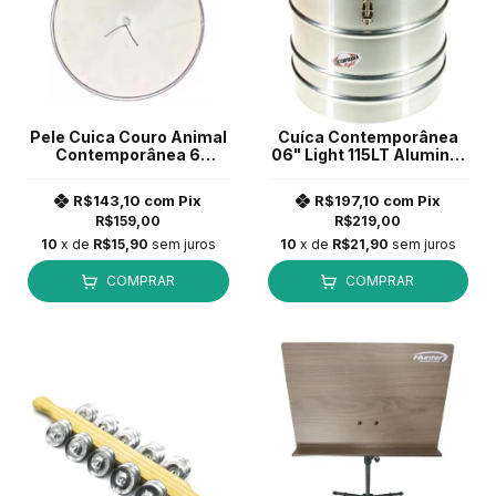
Pele Cuica Couro Animal
Cuíca Contemporânea
Contemporânea 6
06" Light 115LT Aluminio
Polegadas C/ Gambito
Pele Couro
R$143,10
com
Pix
R$197,10
com
Pix
R$159,00
R$219,00
10
x de
R$15,90
sem juros
10
x de
R$21,90
sem juros
COMPRAR
COMPRAR