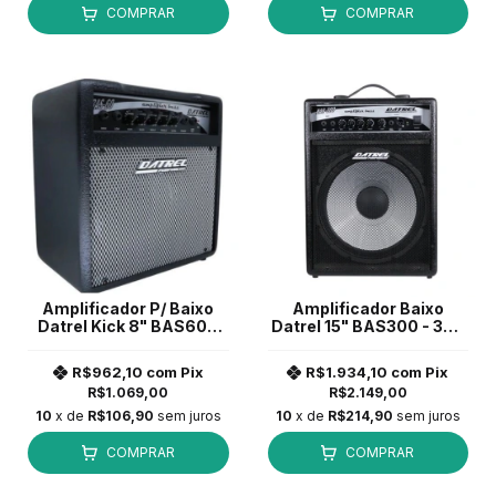
COMPRAR
COMPRAR
Amplificador P/ Baixo
Amplificador Baixo
Datrel Kick 8" BAS60K
Datrel 15" BAS300 - 300
Cone Aluminio *
watts Aluminium *
R$962,10
com
Pix
R$1.934,10
com
Pix
R$1.069,00
R$2.149,00
10
x de
R$106,90
sem juros
10
x de
R$214,90
sem juros
COMPRAR
COMPRAR