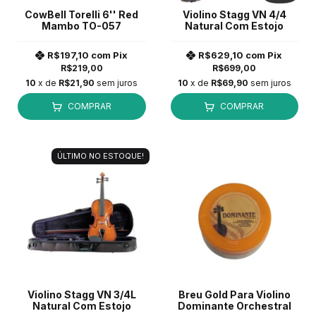
CowBell Torelli 6'' Red
Violino Stagg VN 4/4
Mambo TO-057
Natural Com Estojo
R$197,10
com
Pix
R$629,10
com
Pix
R$219,00
R$699,00
10
x de
R$21,90
sem juros
10
x de
R$69,90
sem juros
COMPRAR
COMPRAR
ÚLTIMO NO ESTOQUE!
Violino Stagg VN 3/4L
Breu Gold Para Violino
Natural Com Estojo
Dominante Orchestral