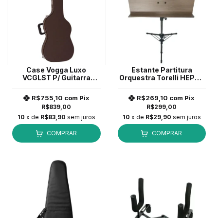
Case Vogga Luxo
Estante Partitura
VCGLST P/ Guitarra
Orquestra Torelli HEP30
Stratocaster Marrom *
Madeira MDF 6mm
R$755,10
com
Pix
R$269,10
com
Pix
R$839,00
R$299,00
10
x de
R$83,90
sem juros
10
x de
R$29,90
sem juros
COMPRAR
COMPRAR