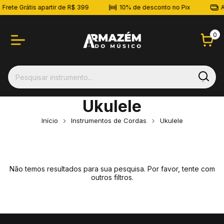
Frete Grátis apartir de R$ 399
10% de desconto no Pix
A
0
Ukulele
Início
Instrumentos de Cordas
Ukulele
Não temos resultados para sua pesquisa. Por favor, tente com
outros filtros.